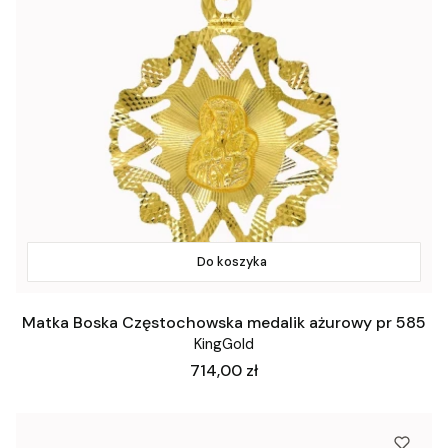
Do koszyka
Matka Boska Częstochowska medalik ażurowy pr 585
KingGold
Cena
714,00 zł