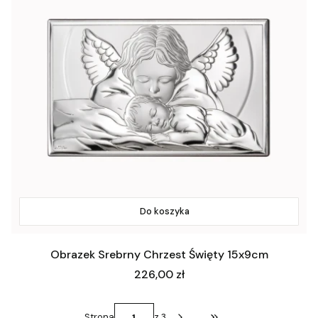
Do koszyka
Obrazek Srebrny Chrzest Święty 15x9cm
Cena
226,00 zł
Strona
z 3