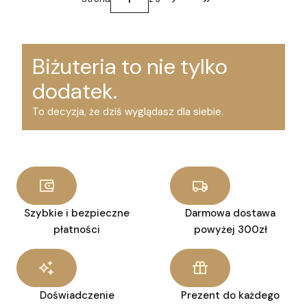
Przejdź do ostatniej st
Biżuteria to nie tylko
dodatek.
To decyzja, że dziś wyglądasz dla siebie.
Szybkie i bezpieczne
Darmowa dostawa
płatności
powyżej 300zł
Doświadczenie
Prezent do każdego