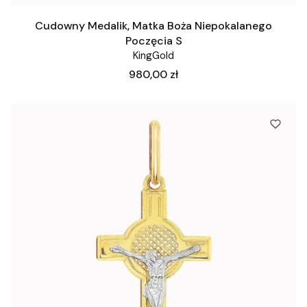
Cudowny Medalik, Matka Boża Niepokalanego
Poczęcia S
KingGold
Cena
980,00 zł