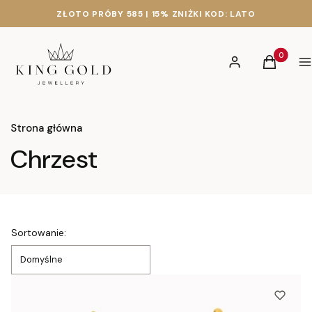
ZŁOTO PRÓBY 585 | 15% ZNIŻKI KOD: LATO
Produkty 
Zaloguj się
Koszyk
M
Strona główna
Chrzest
Lista produktów
Sortowanie:
Domyślne