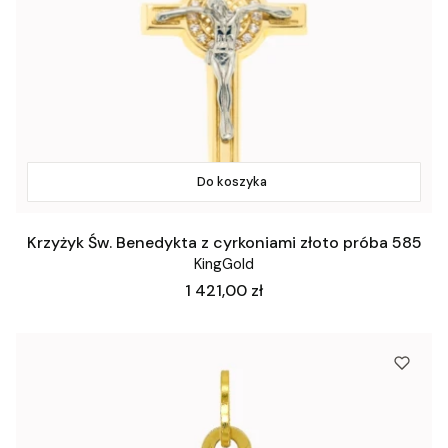
Do koszyka
Krzyżyk Św. Benedykta z cyrkoniami złoto próba 585
KingGold
Cena
1 421,00 zł