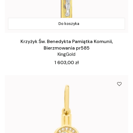
Do koszyka
Krzyżyk Św. Benedykta Pamiątka Komunii,
Bierzmowania pr585
KingGold
Cena
1 603,00 zł