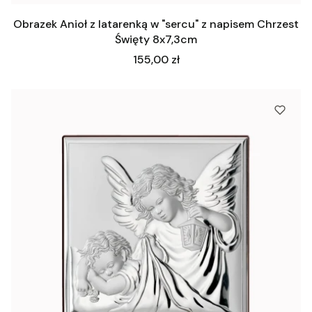
Obrazek Anioł z latarenką w "sercu" z napisem Chrzest
Święty 8x7,3cm
Cena
155,00 zł