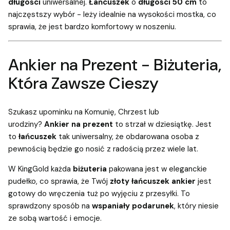
długości
uniwersalnej.
Łańcuszek
o
długości 50 cm
to
najczęstszy wybór - leży idealnie na wysokości mostka, co
sprawia, że jest bardzo komfortowy w noszeniu.
Ankier na Prezent - Biżuteria,
Która Zawsze Cieszy
Szukasz upominku na Komunię, Chrzest lub
urodziny?
Ankier na prezent
to strzał w dziesiątkę. Jest
to
łańcuszek
tak uniwersalny, że obdarowana osoba z
pewnością będzie go nosić z radością przez wiele lat.
W KingGold każda
biżuteria
pakowana jest w eleganckie
pudełko, co sprawia, że Twój
złoty łańcuszek ankier
jest
gotowy do wręczenia tuż po wyjęciu z przesyłki. To
sprawdzony sposób na
wspaniały podarunek
, który niesie
ze sobą wartość i emocje.