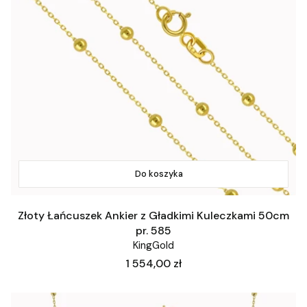
Do koszyka
Złoty Łańcuszek Ankier z Gładkimi Kuleczkami 50cm
pr. 585
KingGold
Cena
1 554,00 zł