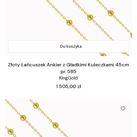
Do koszyka
Złoty Łańcuszek Ankier z Gładkimi Kuleczkami 45cm
pr. 585
KingGold
Cena
1 505,00 zł