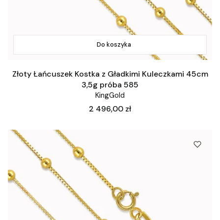
Do koszyka
Złoty Łańcuszek Kostka z Gładkimi Kuleczkami 45cm
3,5g próba 585
KingGold
Cena
2 496,00 zł