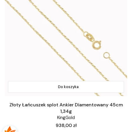
Do koszyka
Złoty Łańcuszek splot Ankier Diamentowany 45cm
1,34g
KingGold
Cena
938,00 zł