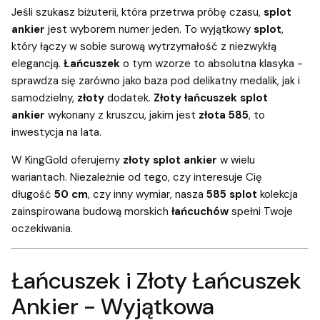
Jeśli szukasz biżuterii, która przetrwa próbę czasu,
splot
ankier
jest wyborem numer jeden. To wyjątkowy
splot
,
który łączy w sobie surową wytrzymałość z niezwykłą
elegancją.
Łańcuszek
o tym wzorze to absolutna klasyka -
sprawdza się zarówno jako baza pod delikatny medalik, jak i
samodzielny,
złoty
dodatek.
Złoty łańcuszek splot
ankier
wykonany z kruszcu, jakim jest
złota 585
, to
inwestycja na lata.
W KingGold oferujemy
złoty splot ankier
w wielu
wariantach. Niezależnie od tego, czy interesuje Cię
długość
50 cm
, czy inny wymiar, nasza
585 splot
kolekcja
zainspirowana budową morskich
łańcuchów
spełni Twoje
oczekiwania.
Łańcuszek i Złoty Łańcuszek
Ankier - Wyjątkowa