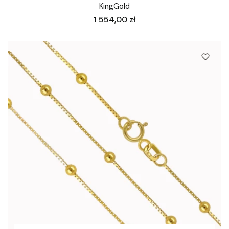
KingGold
Cena
1 554,00 zł