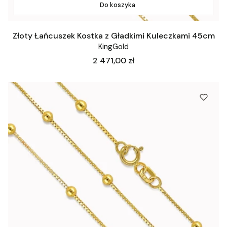
Do koszyka
Złoty Łańcuszek Kostka z Gładkimi Kuleczkami 45cm
KingGold
Cena
2 471,00 zł