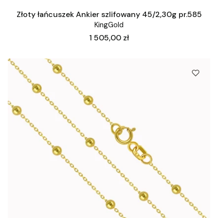
Złoty łańcuszek Ankier szlifowany 45/2,30g pr.585
KingGold
Cena
1 505,00 zł