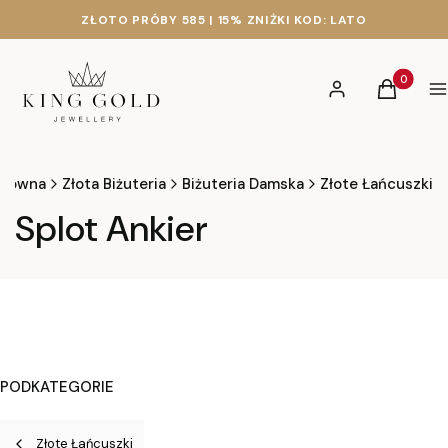
ZŁOTO PRÓBY 585 | 15% ZNIŻKI KOD: LATO
Produkty 
Zaloguj się
Koszyk
M
główna
Złota Biżuteria
Biżuteria Damska
Złote Łańcuszki
Splot Ankier
PODKATEGORIE
Złote Łańcuszki