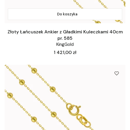
Do koszyka
Złoty Łańcuszek Ankier z Gładkimi Kuleczkami 40cm
pr. 585
KingGold
Cena
1 421,00 zł