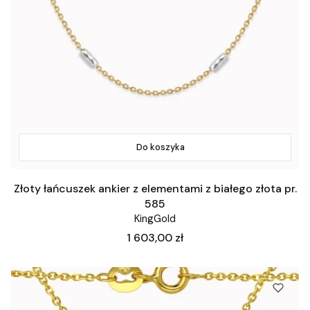
Do koszyka
Złoty łańcuszek ankier z elementami z białego złota pr.
585
KingGold
Cena
1 603,00 zł