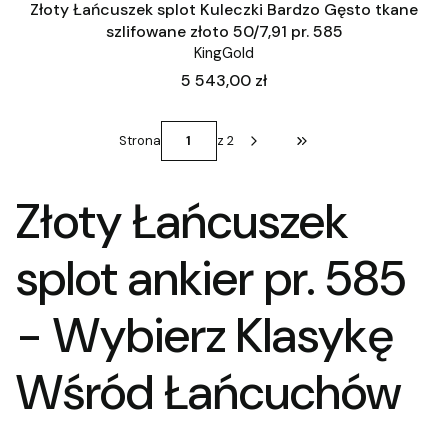
Złoty Łańcuszek splot Kuleczki Bardzo Gęsto tkane
szlifowane złoto 50/7,91 pr. 585
KingGold
Cena
5 543,00 zł
Strona
z 2
Przejdź do ostatniej st
Złoty Łańcuszek
splot ankier pr. 585
- Wybierz Klasykę
Wśród Łańcuchów