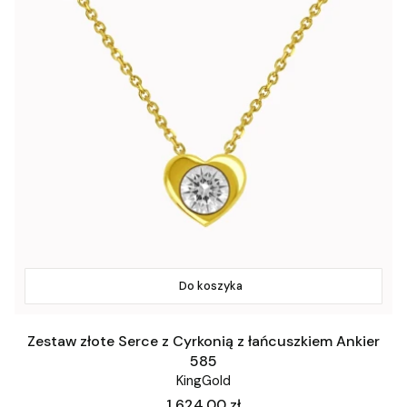
Do koszyka
Zestaw złote Serce z Cyrkonią z łańcuszkiem Ankier
585
KingGold
Cena
1 624,00 zł