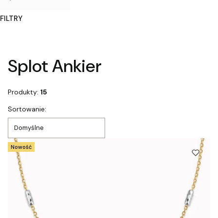
FILTRY
Koniec filtrów
Splot Ankier
Produkty:
15
Lista produktów
Sortowanie:
Domyślne
Nowość