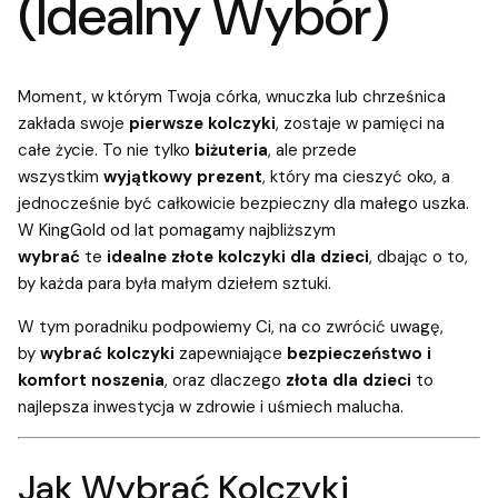
(Idealny Wybór)
Moment, w którym Twoja córka, wnuczka lub chrześnica
zakłada swoje
pierwsze kolczyki
, zostaje w pamięci na
całe życie. To nie tylko
biżuteria
, ale przede
wszystkim
wyjątkowy prezent
, który ma cieszyć oko, a
jednocześnie być całkowicie bezpieczny dla małego uszka.
W KingGold od lat pomagamy najbliższym
wybrać
te
idealne
złote kolczyki dla dzieci
, dbając o to,
by każda para była małym dziełem sztuki.
W tym poradniku podpowiemy Ci, na co zwrócić uwagę,
by
wybrać kolczyki
zapewniające
bezpieczeństwo i
komfort noszenia
, oraz dlaczego
złota dla dzieci
to
najlepsza inwestycja w zdrowie i uśmiech malucha.
Jak Wybrać Kolczyki