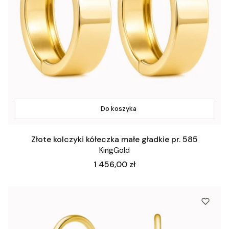
Do koszyka
Złote kolczyki kółeczka małe gładkie pr. 585
KingGold
Cena
1 456,00 zł