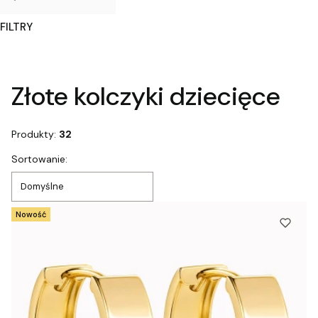
FILTRY
Koniec filtrów
Złote kolczyki dziecięce
Produkty:
32
Lista produktów
Sortowanie:
Domyślne
Nowość