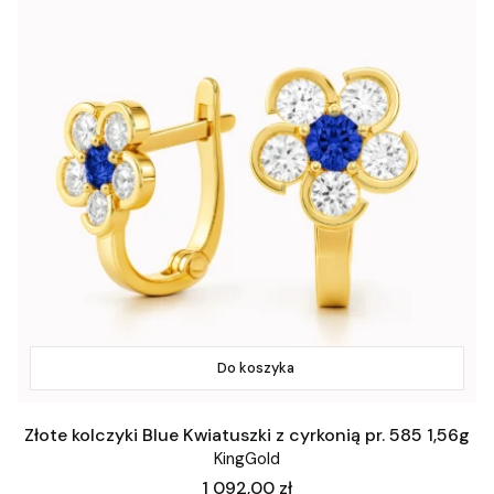
Do koszyka
Złote kolczyki Blue Kwiatuszki z cyrkonią pr. 585 1,56g
KingGold
Cena
1 092,00 zł