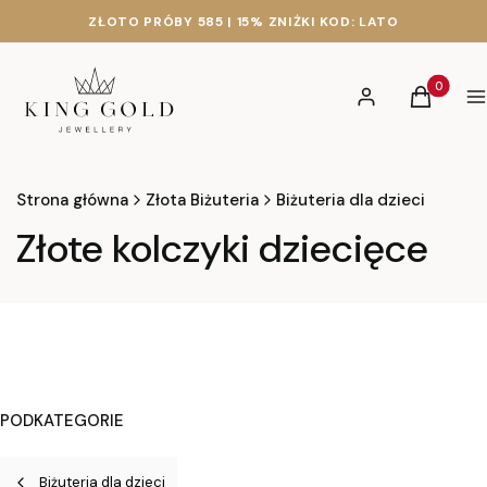
ZŁOTO PRÓBY 585 | 15% ZNIŻKI KOD: LATO
Produkty 
Zaloguj się
Koszyk
M
Strona główna
Złota Biżuteria
Biżuteria dla dzieci
Złote kolczyki dziecięce
PODKATEGORIE
Biżuteria dla dzieci