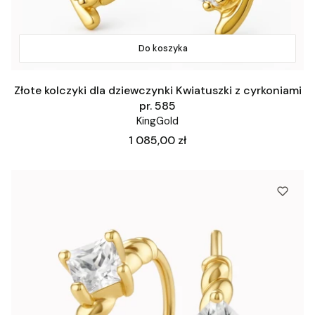
Do koszyka
Złote kolczyki dla dziewczynki Kwiatuszki z cyrkoniami
pr. 585
KingGold
Cena
1 085,00 zł