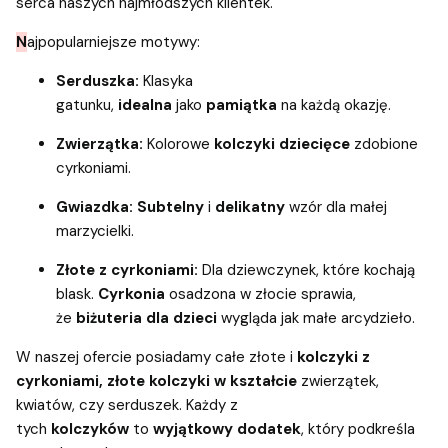
serca naszych najmłodszych klientek.
N
ajpopularniejsze motywy:
Serduszka:
Klasyka
gatunku,
idealna
jako
pamiątka
na każdą okazję.
Zwierzątka:
Kolorowe
kolczyki dziecięce
zdobione
cyrkoniami.
Gwiazdka:
Subtelny
i
delikatny
wzór dla małej
marzycielki.
Złote z cyrkoniami:
Dla dziewczynek, które kochają
blask.
Cyrkonia
osadzona w złocie sprawia,
że
biżuteria dla dzieci
wygląda jak małe arcydzieło.
W naszej ofercie posiadamy całe złote i
kolczyki z
cyrkoniami, złote kolczyki w kształcie
zwierzątek,
kwiatów, czy serduszek. Każdy z
tych
kolczyków
to
wyjątkowy dodatek
, który podkreśla