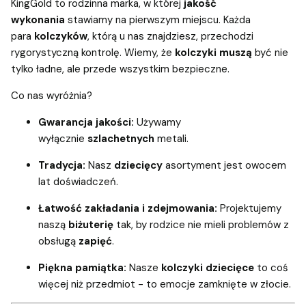
KingGold to rodzinna marka, w której
jakość
wykonania
stawiamy na pierwszym miejscu. Każda
para
kolczyków
, którą u nas znajdziesz, przechodzi
rygorystyczną kontrolę. Wiemy, że
kolczyki muszą
być nie
tylko ładne, ale przede wszystkim bezpieczne.
Co nas wyróżnia?
Gwarancja jakości:
Używamy
wyłącznie
szlachetnych
metali
.
Tradycja:
Nasz
dziecięcy
asortyment jest owocem
lat doświadczeń.
Łatwość zakładania i zdejmowania:
Projektujemy
naszą
biżuterię
tak, by rodzice nie mieli problemów z
obsługą
zapięć
.
Piękna pamiątka:
Nasze
kolczyki dziecięce
to coś
więcej niż przedmiot - to emocje zamknięte w złocie.