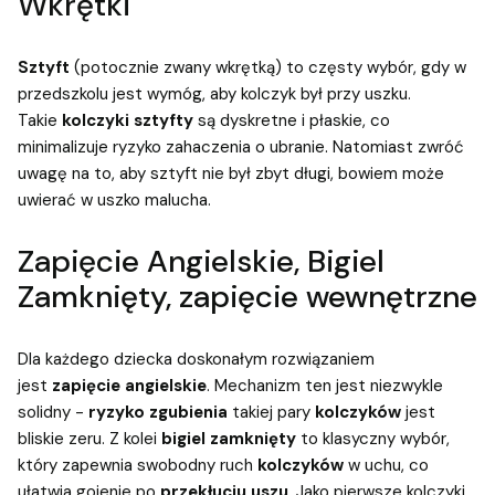
Wkrętki
Sztyft
(potocznie zwany wkrętką) to częsty
wybór, gdy w
przedszkolu jest wymóg, aby kolczyk był przy uszku.
Takie
kolczyki sztyfty
są dyskretne i płaskie, co
minimalizuje ryzyko zahaczenia o ubranie. Natomiast zwróć
uwagę na to, aby sztyft nie był zbyt długi, bowiem może
uwierać w uszko malucha.
Zapięcie Angielskie, Bigiel
Zamknięty, zapięcie wewnętrzne
Dla każdego dziecka doskonałym rozwiązaniem
jest
zapięcie angielskie
. Mechanizm ten jest niezwykle
solidny -
ryzyko zgubienia
takiej pary
kolczyków
jest
bliskie zeru. Z kolei
bigiel zamknięty
to klasyczny wybór,
który zapewnia swobodny ruch
kolczyków
w uchu, co
ułatwia gojenie po
przekłuciu uszu
. Jako pierwsze kolczyki