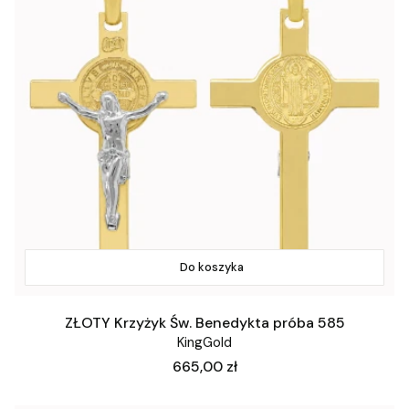
Do koszyka
ZŁOTY Krzyżyk Św. Benedykta próba 585
KingGold
Cena
665,00 zł