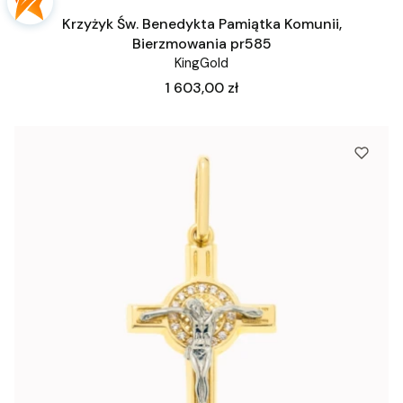
Krzyżyk Św. Benedykta Pamiątka Komunii,
Bierzmowania pr585
KingGold
Cena
1 603,00 zł