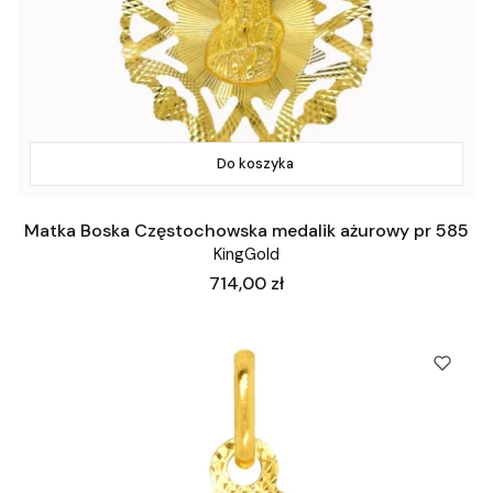
Do koszyka
Matka Boska Częstochowska medalik ażurowy pr 585
KingGold
Cena
714,00 zł