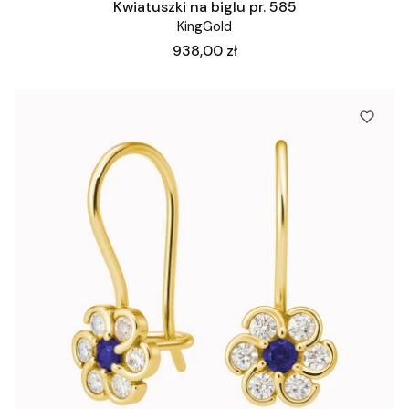
Kwiatuszki na biglu pr. 585
KingGold
Cena
938,00 zł