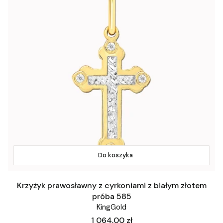
Do koszyka
Krzyżyk prawosławny z cyrkoniami z białym złotem
próba 585
KingGold
Cena
1 064,00 zł