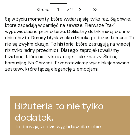
Strona
z 12
Przejdź do ostatniej st
Są w życiu momenty, które wydarzą się tylko raz. Są chwile,
które zapadają w pamięć na zawsze. Pierwsze "tak"
wypowiedziane przy ołtarzu. Delikatny dotyk małej dłoni w
dniu chrztu. Dumny błysk w oku dziecka podczas komunii. To
nie są zwykłe okazje. To historie, które zasługują na więcej
niż tylko ładny przedmiot. Dlatego zaprojektowaliśmy
biżuterię, która nie tylko istnieje – ale znaczy. Ślubną.
Komunijną. Na Chrzest. Przedstawiamy wyselekcjonowane
zestawy, które łączą elegancję z emocjami.
Biżuteria to nie tylko
dodatek.
To decyzja, że dziś wyglądasz dla siebie.