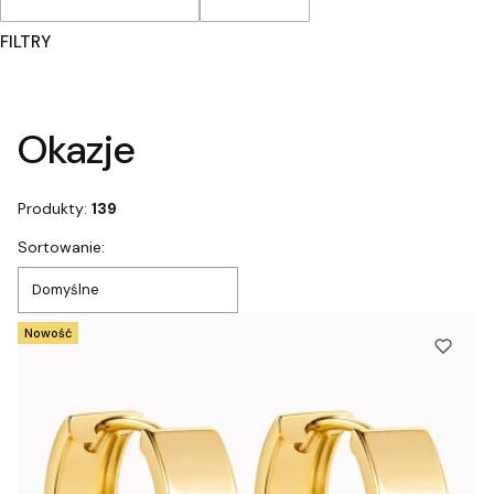
FILTRY
Koniec filtrów
Okazje
Produkty:
139
Lista produktów
Sortowanie:
Domyślne
Nowość