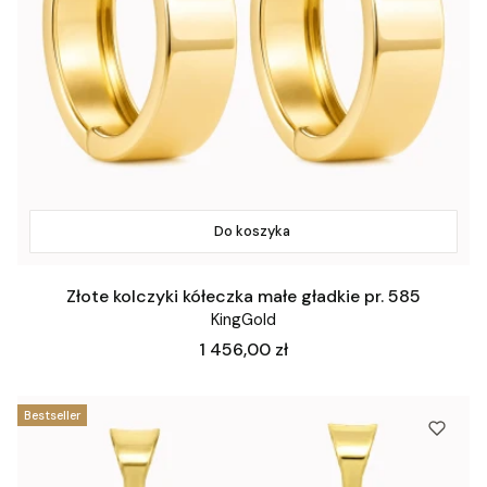
Do koszyka
Złote kolczyki kółeczka małe gładkie pr. 585
KingGold
Cena
1 456,00 zł
Bestseller