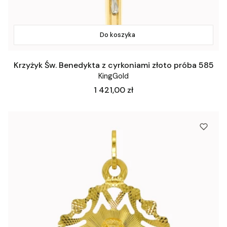
Do koszyka
Krzyżyk Św. Benedykta z cyrkoniami złoto próba 585
KingGold
Cena
1 421,00 zł