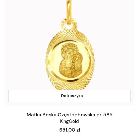
Do koszyka
Matka Boska Częstochowska pr. 585
KingGold
Cena
651,00 zł