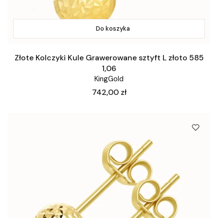
Do koszyka
Złote Kolczyki Kule Grawerowane sztyft L złoto 585
1,06
KingGold
Cena
742,00 zł