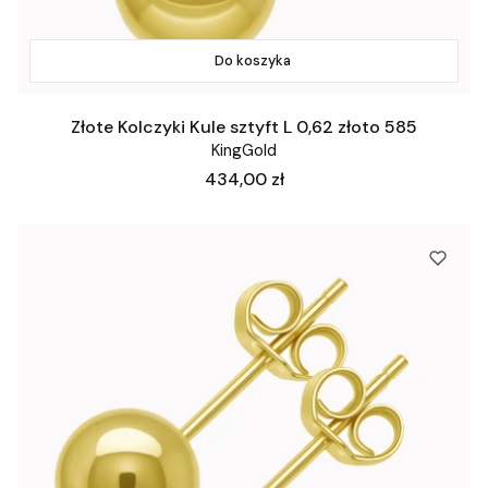
Do koszyka
Złote Kolczyki Kule sztyft L 0,62 złoto 585
KingGold
Cena
434,00 zł