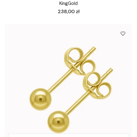
KingGold
Cena
238,00 zł