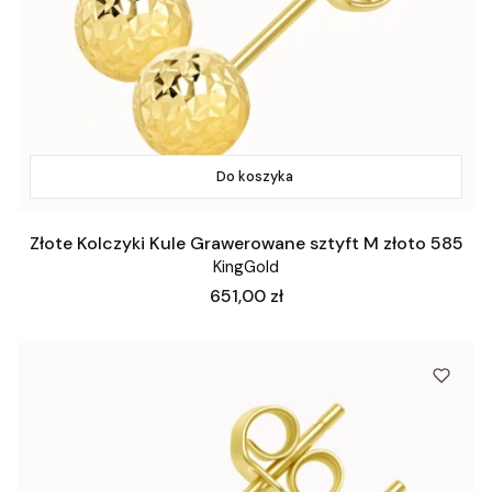
Do koszyka
Złote Kolczyki Kule Grawerowane sztyft M złoto 585
KingGold
Cena
651,00 zł