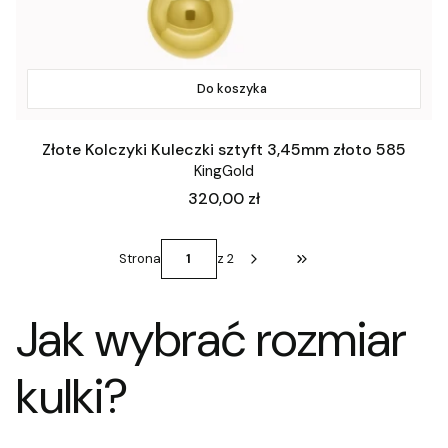
Do koszyka
Złote Kolczyki Kuleczki sztyft 3,45mm złoto 585
KingGold
Cena
320,00 zł
Strona
z 2
Przejdź do ostatniej st
Jak wybrać rozmiar
kulki?