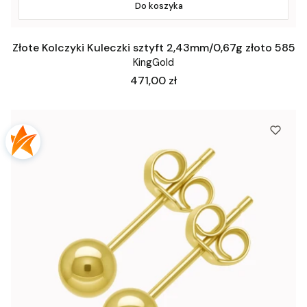
Do koszyka
Złote Kolczyki Kuleczki sztyft 2,43mm/0,67g złoto 585
KingGold
Cena
471,00 zł