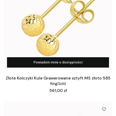
Powiadom mnie o dostępności
Złote Kolczyki Kule Grawerowane sztyft MS złoto 585
KingGold
Cena
561,00 zł