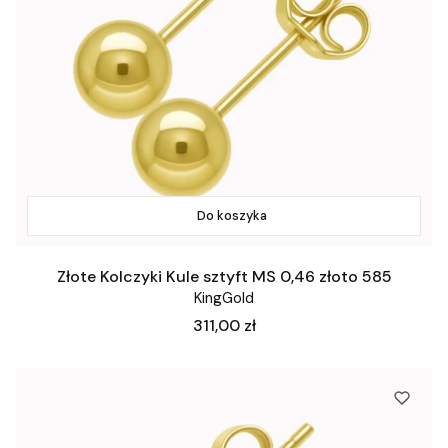
Do koszyka
Złote Kolczyki Kule sztyft MS 0,46 złoto 585
KingGold
Cena
311,00 zł