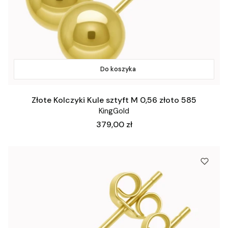
Do koszyka
Złote Kolczyki Kule sztyft M 0,56 złoto 585
KingGold
Cena
379,00 zł