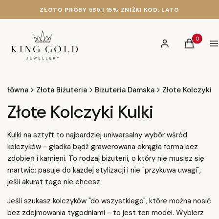
ZŁOTO PRÓBY 585 | 15% ZNIŻKI KOD: LATO
Produkty 
Zaloguj się
Koszyk
M
a główna
Złota Biżuteria
Biżuteria Damska
Złote Kolczyki
Złote Kolczyki Kulki
Kulki na sztyft to najbardziej uniwersalny wybór wśród
kolczyków - gładka bądź grawerowana okrągła forma bez
zdobień i kamieni. To rodzaj biżuterii, o który nie musisz się
martwić: pasuje do każdej stylizacji i nie "przykuwa uwagi",
jeśli akurat tego nie chcesz.
Jeśli szukasz kolczyków "do wszystkiego", które można nosić
bez zdejmowania tygodniami - to jest ten model. Wybierz