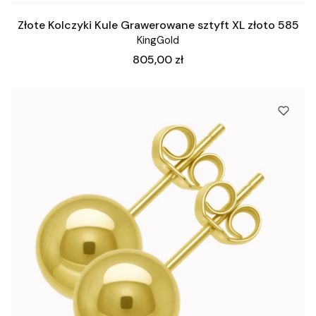
Złote Kolczyki Kule Grawerowane sztyft XL złoto 585
KingGold
Cena
805,00 zł