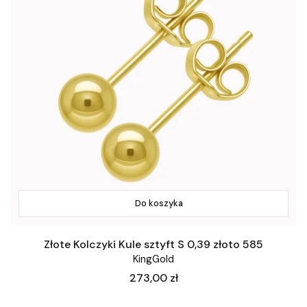
Do koszyka
Złote Kolczyki Kule sztyft S 0,39 złoto 585
KingGold
Cena
273,00 zł