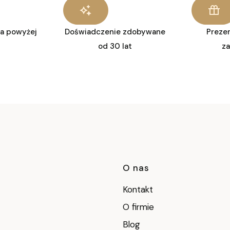
a powyżej
Doświadczenie zdobywane
Preze
od 30 lat
z
Linki w stop
O nas
Kontakt
O firmie
Blog