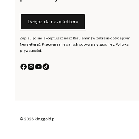
Twój adres e-mail
Dołącz do newslettera
Zapisując się, akceptujesz nasz Regulamin (w zakresie dotyczącym
Newslettera). Przetwarzanie danych odbywa się zgodnie z Polityką
prywatności.
© 2026 kinggold.pl