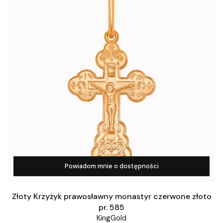
Powiadom mnie o dostępności
Złoty Krzyżyk prawosławny monastyr czerwone złoto
pr. 585
KingGold