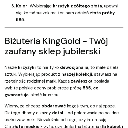
Kolor:
Wybierając
krzyżyk z żółtego złota
, upewnij
się, że łańcuszek ma ten sam odcień
złota próby
585
.
Biżuteria KingGold - Twój
zaufany sklep jubilerski
Nasze
krzyżyki
to nie tylko
dewocjonalia
, to małe dzieła
sztuki. Wybierając produkt z
naszej kolekcji
, stawiasz na
rzetelność rodzinnej marki. Każda
zawieszka
posiada
wybite polskie cechy probiercze próbę
585, co
gwarantuje
jakość kruszcu.
Wiemy, że chcesz
obdarować
kogoś tym, co najlepsze.
Dlatego dbamy o każdy
detal
- od polerowania po solidne
uszko zawieszki. Niezależnie od tego, czy interesują
Cię
złote męskie
krzyże, czy delikatna biżuteria dla
kobiet i