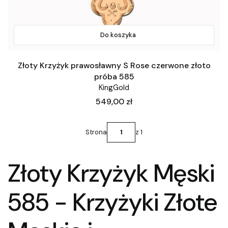
Do koszyka
Złoty Krzyżyk prawosławny S Rose czerwone złoto
próba 585
KingGold
Cena
549,00 zł
Strona
z 1
Złoty Krzyżyk Męski
585 - Krzyżyki Złote