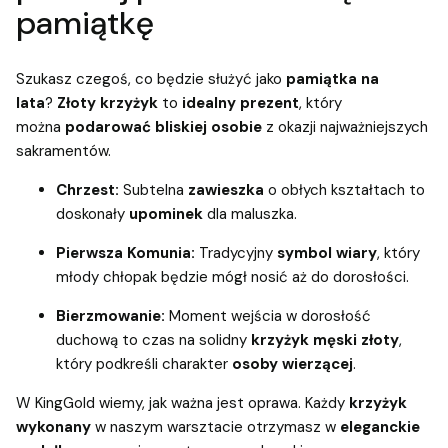
pamiątkę
Szukasz czegoś, co będzie służyć jako
pamiątka na
lata
?
Złoty krzyżyk
to
idealny prezent
, który
można
podarować
bliskiej osobie
z okazji najważniejszych
sakramentów.
Chrzest:
Subtelna
zawieszka
o obłych kształtach to
doskonały
upominek
dla maluszka.
Pierwsza Komunia:
Tradycyjny
symbol wiary
, który
młody chłopak będzie mógł nosić aż do dorosłości.
Bierzmowanie:
Moment wejścia w dorosłość
duchową to czas na solidny
krzyżyk męski złoty
,
który podkreśli charakter
osoby wierzącej
.
W KingGold wiemy, jak ważna jest oprawa. Każdy
krzyżyk
wykonany
w naszym warsztacie otrzymasz w
eleganckie