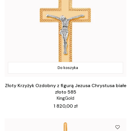
Do koszyka
Złoty Krzyżyk Ozdobny z figurą Jezusa Chrystusa białe
złoto 585
KingGold
Cena
1 820,00 zł