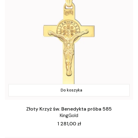
Do koszyka
Złoty Krzyż św. Benedykta próba 585
KingGold
Cena
1 281,00 zł