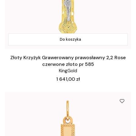
Do koszyka
Złoty Krzyżyk Grawerowany prawosławny 2,2 Rose
czerwone złoto pr 585
KingGold
Cena
1 641,00 zł