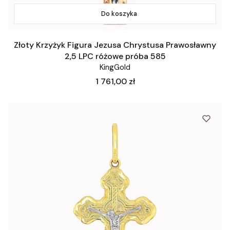
Do koszyka
Złoty Krzyżyk Figura Jezusa Chrystusa Prawosławny
2,5 LPC różowe próba 585
KingGold
Cena
1 761,00 zł