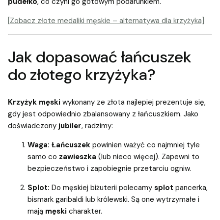
pudełko
, co czyni go gotowym podarunkiem.
[Zobacz złote medaliki męskie – alternatywa dla krzyżyka]
Jak dopasować łańcuszek
do złotego krzyżyka?
Krzyżyk męski
wykonany ze złota najlepiej prezentuje się,
gdy jest odpowiednio zbalansowany z łańcuszkiem. Jako
doświadczony
jubiler
, radzimy:
Waga:
Łańcuszek
powinien ważyć co najmniej tyle
samo co
zawieszka
(lub nieco więcej). Zapewni to
bezpieczeństwo i zapobiegnie przetarciu ogniw.
Splot:
Do męskiej biżuterii polecamy
splot
pancerka,
bismark garibaldi lub królewski. Są one wytrzymałe i
mają
męski
charakter.