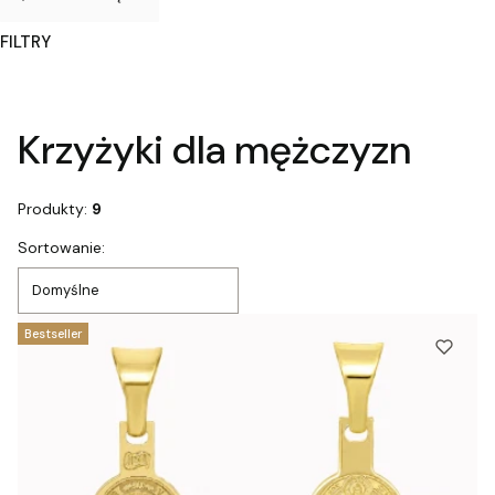
FILTRY
Koniec filtrów
Krzyżyki dla mężczyzn
Produkty:
9
Lista produktów
Sortowanie:
Domyślne
Bestseller