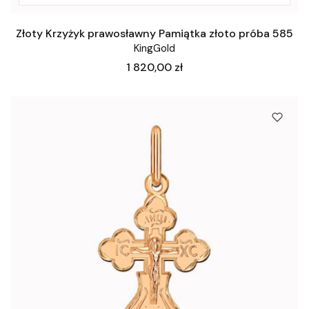
Złoty Krzyżyk prawosławny Pamiątka złoto próba 585
KingGold
Cena
1 820,00 zł