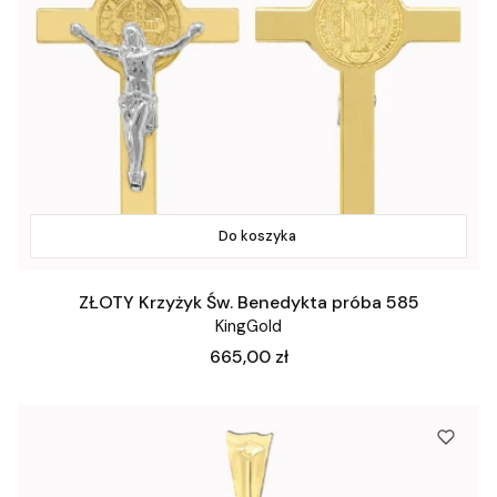
Do koszyka
ZŁOTY Krzyżyk Św. Benedykta próba 585
KingGold
Cena
665,00 zł