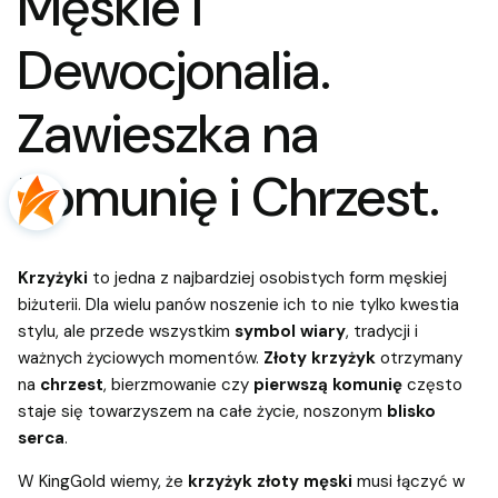
Męskie i
Dewocjonalia.
Zawieszka na
Komunię i Chrzest.
Krzyżyki
to jedna z najbardziej osobistych form męskiej
biżuterii. Dla wielu panów noszenie ich to nie tylko kwestia
stylu, ale przede wszystkim
symbol wiary
, tradycji i
ważnych życiowych momentów.
Złoty krzyżyk
otrzymany
na
chrzest
, bierzmowanie czy
pierwszą komunię
często
staje się towarzyszem na całe życie, noszonym
blisko
serca
.
W KingGold wiemy, że
krzyżyk złoty męski
musi łączyć w